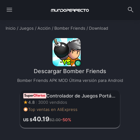
menu
search
Inicio
/
Juegos
/
Acción
/
Bomber Friends
/
Download
Descargar Bomber Friends
Bomber Friends APK MOD Última versión para Android
Controlador de Juegos Portátil Original con Pantalla HD de 3.5 Pulgadas, Batería Recargable – Regalo de Navidad Perfecto para Gamers
★
4.8
3000 vendidos
Top ventas en AliExpress
40.19
US $
82.00
-50%