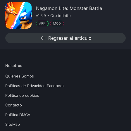
Negamon Lite: Monster Battle
v1.3.9 • Oro infinito
APK
MOD
arrow_back
Regresar al articulo
Nosotros
Quienes Somos
Políticas de Privacidad Facebook
Política de cookies
Contacto
Política DMCA
SiteMap