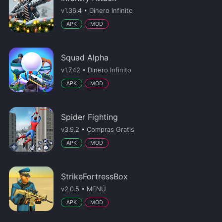
v1.36.4 • Dinero Infinito
APK
MOD
Squad Alpha
v1.7.42 • Dinero Infinito
APK
MOD
Spider Fighting
v3.9.2 • Compras Gratis
APK
MOD
StrikeFortressBox
v2.0.5 • MENÚ
APK
MOD